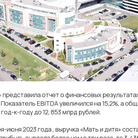
» представила отчет о финансовых результата
 Показатель EBITDA увеличился на 15,2%, а об
 год-к-году до 12, 853 млрд рублей.
я-июня 2023 года , выручка «Мать и дитя» сост
 прибыль выросла более чем в три раза, до 3, 43