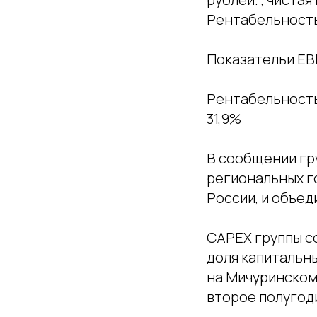
Рентабельность
Показательи EBI
Рентабельность 
31,9%
В сообщении гру
региональных го
России, и объед
CAPEX группы со
доля капитальн
на Мичуринском
второе полугоди