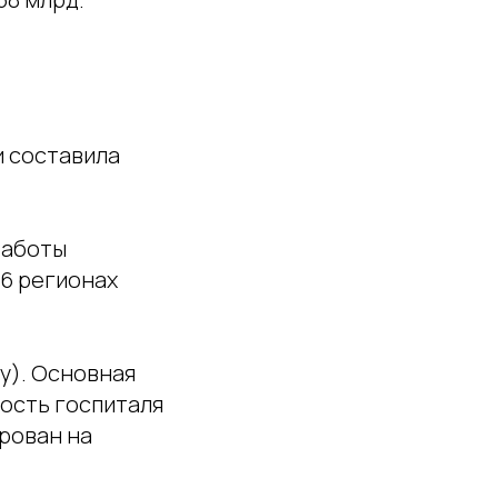
и составила
работы
26 регионах
ду). Основная
ость госпиталя
рован на