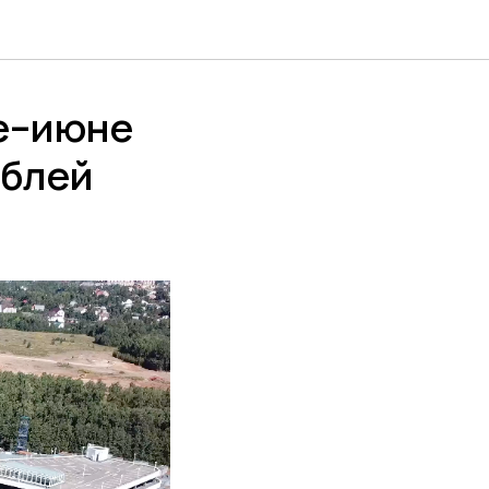
ре–июне
ублей