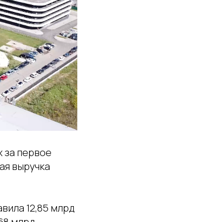
х за первое
щая выручка
авила 12,85 млрд
68 млрд.