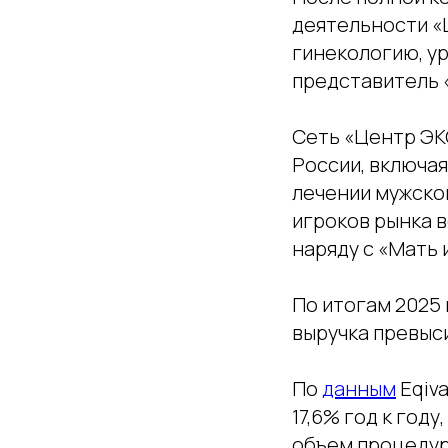
деятельности «
гинекологию, у
представитель 
Сеть «Центр ЭКО
России, включая
лечении мужског
игроков рынка 
наряду с «Мать 
По итогам 2025 
выручка превыси
По
данным
Eqiva
17,6% год к году
объем процедур 