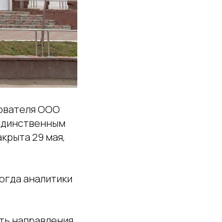
нователя ООО
 единственным
крыта 29 мая,
Тогда аналитики
ть направления