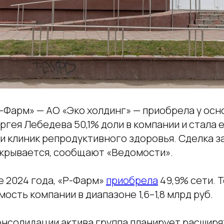
Р-Фарм» — АО «Эко холдинг» — приобрела у ос
ргея Лебедева 50,1% доли в компании и стала
 клиник репродуктивного здоровья. Сделка за
скрывается, сообщают «Ведомости».
е 2024 года, «Р-Фарм»
приобрела
49,9% сети. 
ость компании в диапазоне 1,6–1,8 млрд руб.
онсолидации актива группа планирует расширя