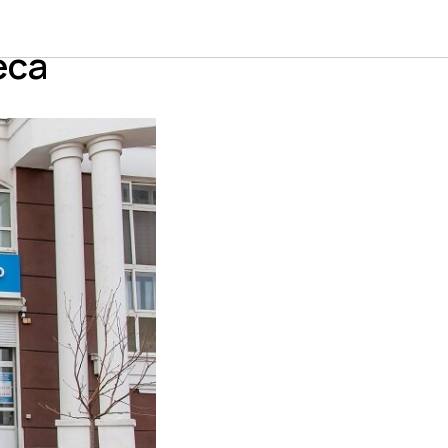
ть
еса