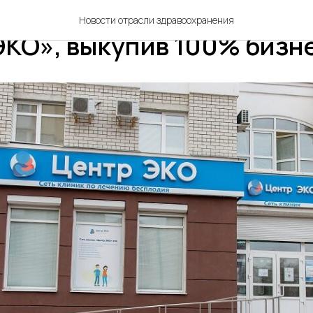
арм» консолидировала се
Новости отрасли здравоохранения
ЭКО», выкупив 100% бизн