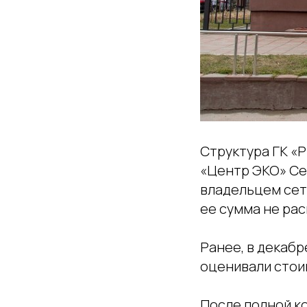
Структура ГК «
«Центр ЭКО» Се
владельцем сети
ее сумма не ра
Ранее, в декабр
оценивали стоим
После полной к