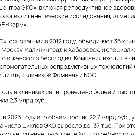
Центра ЭКО», включая репродуктивное здоров
рологию и генетические исследования, отмети
«Р-Фарм».
», основанная в 2012 году, объединяет 35 клин
 Москву, Калининград и Хабаровск, и специали
о и женского бесплодия. Компания входит в ч
вспомогательных репродуктивных технологий 
и дитя», «Клиникой Фомина» и NGC.
года в клиниках сети проведено более 7 тыс. ц
ла 2,3 млрд руб.
, в 2025 году его объем достиг 22,7 млрд руб.,
, а число циклов ЭКО выросло до 137 тыс. При э
остается ниже двух третей от потребности, ч