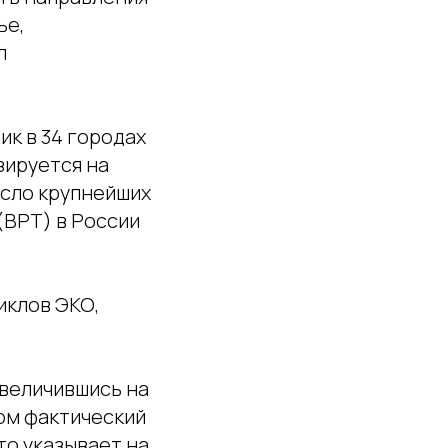
ье,
л
ик в 34 городах
зируется на
исло крупнейших
(ВРТ) в России
иклов ЭКО,
 увеличившись на
том фактический
то указывает на