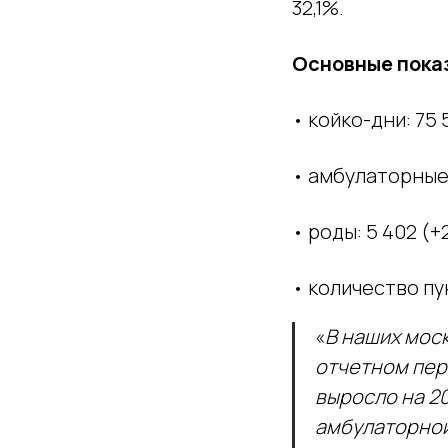
32,1%.
Основные пока
• койко-дни: 75 
• амбулаторные 
• роды: 5 402 (
• количество пун
«
В наших мос
отчетном пер
выросло на 2
амбулаторнои