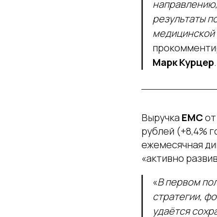
направлению, 
результаты п
медицинской
прокомментир
Марк Курцер
.
Выручка
ЕМС
от
рублей (+8,4% г
ежемесячная дин
«активно разви
«
В первом по
стратегии, фо
удаётся сохр