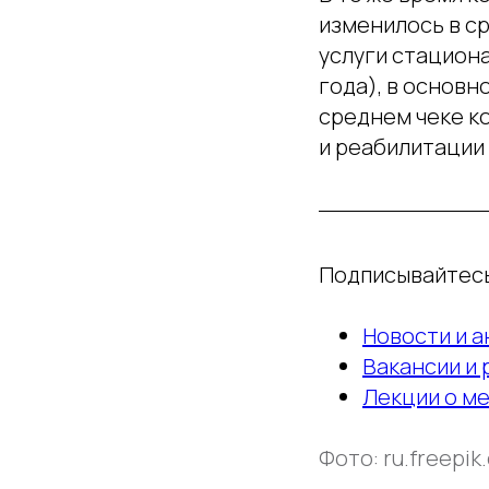
изменилось в ср
услуги стациона
года), в основн
среднем чеке ко
и реабилитации 
Подписывайтесь
Новости и а
Вакансии и
Лекции о м
Фото: ru.freepik