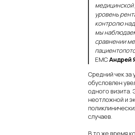
медицинской
уровень рент
контролю над 
мы наблюдаем
сравнении ме
пациентопото
ЕМС
Андрей 
Средний чек за 
обусловлен уве
одного визита. 
неотложной и э
поликлинических
случаев.
В то же время к