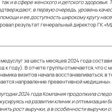
так и в сфере женского и детского здоровья. 
одтверждают, в первую очередь, уровень каче
 помощи и ее доступность широкому кругу нас
овал результат генеральный директор ГК «М
 медуслуг за шесть месяцев 2024 года составил
од к году). В отчете группы отмечается, что с 
амика визитов начала восстанавливаться, в т
вается направление превентивной медицины».
лугодии 2024 года Компания продолжила следов
кусируясь на развитии клиник и оптимизации б
анять рост выручки, а в особенности выручки о