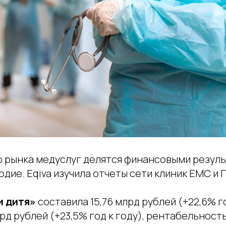
о рынка медуслуг делятся финансовыми резул
одие. Eqiva изучила отчеты сети клиник ЕМС и Г
и дитя»
составила 15,76 млрд рублей (+22,6% го
лрд рублей (+23,5% год к году), рентабельность