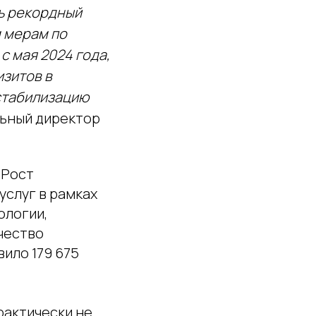
ь рекордный
 мерам по
с мая 2024 года,
зитов в
 стабилизацию
альный директор
 Рост
услуг в рамках
ологии,
ичество
вило 179 675
практически не