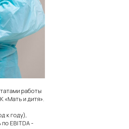
ьтатами работы
К «Мать и дитя».
д к году),
 по EBITDA -