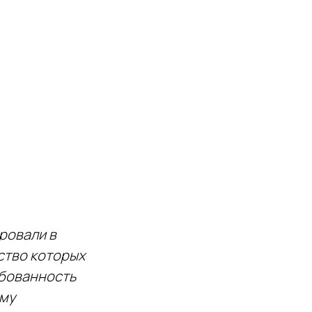
ровали в
ство которых
ебованность
ому