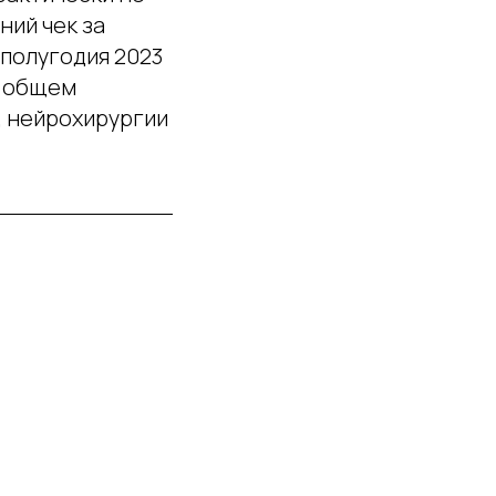
ий чек за
 полугодия 2023
в общем
, нейрохирургии