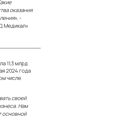
Такие
ства оказания
еления
», -
Д Медикал»
а 11,3 млрд
мая 2024 года
ом числе
ать своей
изнеса. Нам
т основной