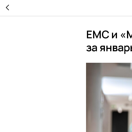
ЕМС и «М
за январ