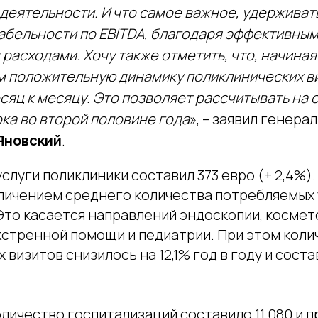
 деятельности. И что самое важное, удерживат
абельности по EBITDA, благодаря эффективным
расходами. Хочу также отметить, что, начиная 
 положительную динамику поликлинических ви
сяц к месяцу. Это позволяет рассчитывать на
ка во второй половине года
», – заявил генер
Яновский
.
услуги поликлиники составил 373 евро (+ 2,4%).
личением среднего количества потребляемых 
Это касается направлений эндоскопии, космет
кстренной помощи и педиатрии. При этом кол
 визитов снизилось на 12,1% год в году и соста
оличество госпитализаций составило 11 080 и 