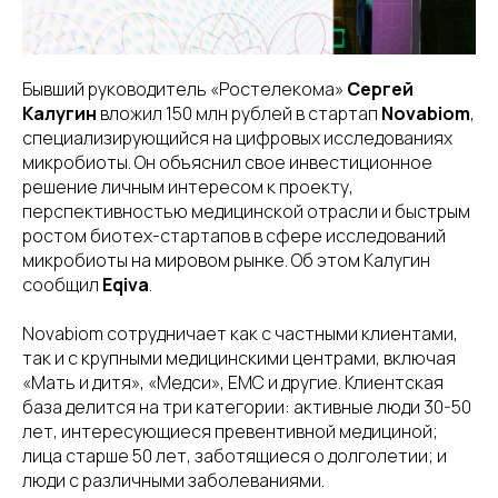
Бывший руководитель «Ростелекома»
Сергей
Калугин
вложил 150 млн рублей в стартап
Novabiom
,
специализирующийся на цифровых исследованиях
микробиоты. Он объяснил свое инвестиционное
решение личным интересом к проекту,
перспективностью медицинской отрасли и быстрым
ростом биотех-стартапов в сфере исследований
микробиоты на мировом рынке. Об этом Калугин
сообщил
Eqiva
.
Novabiom сотрудничает как с частными клиентами,
так и с крупными медицинскими центрами, включая
«Мать и дитя», «Медси», EMC и другие. Клиентская
база делится на три категории: активные люди 30-50
лет, интересующиеся превентивной медициной;
лица старше 50 лет, заботящиеся о долголетии; и
люди с различными заболеваниями.