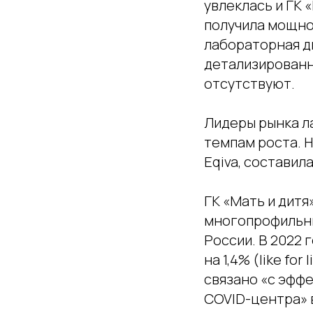
увлеклась и ГК 
получила мощнос
лабораторная д
детализированн
отсутствуют.
Лидеры рынка л
темпам роста. Н
Eqiva, составила
ГК «Мать и дитя
многопрофильны
России. В 2022 
на 1,4% (like for
связано «с эффе
COVID-центра» 