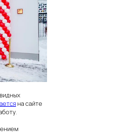
овидных
ается
на сайте
аботу.
лением