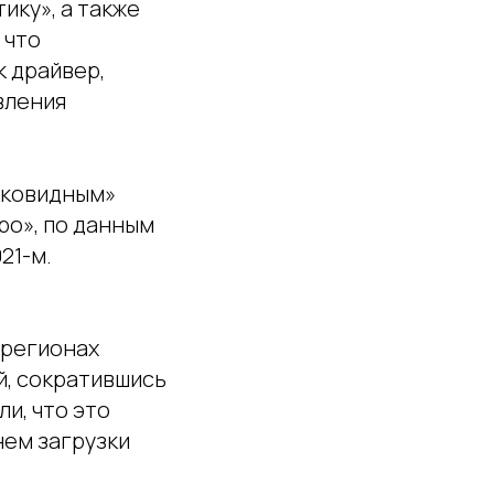
ику», а также
 что
к драйвер,
вления
оковидным»
ро», по данным
21-м.
 регионах
й, сократившись
яли, что это
нем загрузки