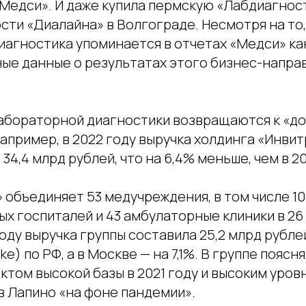
«Медси». И даже купила пермскую «Лабдиагност
ти «Диалайна» в Волгограде. Несмотря на то,
иагностика упоминается в отчетах «Медси» ка
ые данные о результатах этого бизнес-напра
абораторной диагностики возвращаются к «д
апример, в 2022 году выручка холдинга «Инвит
 34,4 млрд рублей, что на 6,4% меньше, чем в 20
» объединяет 53 медучреждения, в том числе 10
х госпиталей и 43 амбулаторные клиники в 26
году выручка группы составила 25,2 млрд рубле
 like) по РФ, а в Москве — на 7,1%. В группе поясн
ктом высокой базы в 2021 году и высоким уров
в Лапино «на фоне пандемии».